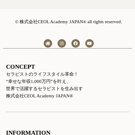
©️ 株式会社CEOL Academy JAPAN
all rights reserved.
®
H
I
F
Y
o
n
a
o
m
s
c
u
e
t
e
t
a
b
u
g
o
b
CONCEPT
r
o
e
a
k
セラピストのライフスタイル革命！
m
“幸せな年収1,000万円”を叶え、
世界で活躍するセラピストを生み出す
株式会社CEOL Academy JAPAN®
INFORMATION