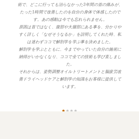
術で、どこに行っても治らなかった3年間の首の痛みが、
たった1時間で改善したのを自分の身体で体感したので
す。あの感動は今でも忘れられません。
原因は首ではなく、腹部や大腿部にある事を、分かりや
すく詳しく「なぜそうなるか」を説明してくれた時、私
は迷わずココで解剖学を学ぶ事を決めました。
解剖学を学ぶとともに、今までやっていた自分の施術に
納得がいかなくなり、ココで全ての技術も学び直しまし
た。
それからは、姿勢調整オイルトリートメントと脳疲労改
善ドライヘッドケアと解剖学の知識をお客様に提供して
います。