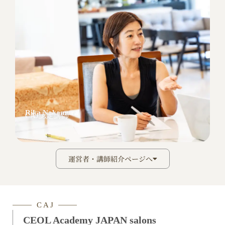
Rika Nakamura
CAJ認定講師
運営者・講師紹介ページへ
C A J
CEOL Academy JAPAN salons