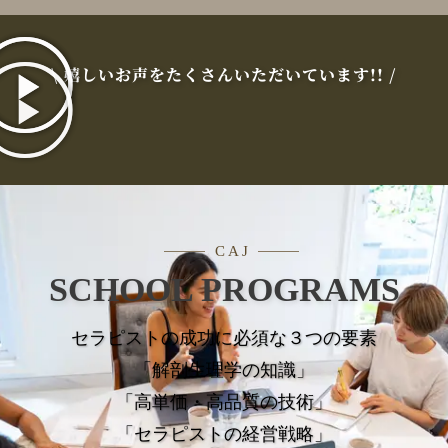
\ 嬉しいお声をたくさんいただいています!! /
C A J
SCHOOL PROGRAMS
セラピストの成功に必須な３つの要素
「解剖生理学の知識」
「高単価・高品質の技術」
「セラピストの経営戦略」