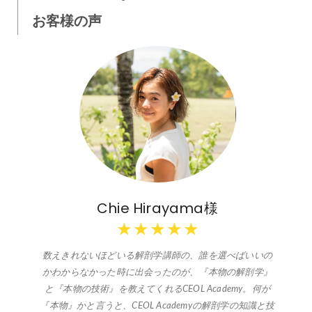
お客様の声
Chie Hirayama様
★
★
★
★
★
数えきれないほどいる解剖学講師の、誰を選べばいいの
かわからなかった時に出会ったのが、『本物の解剖学』
と『本物の技術』を教えてくれるCEOL Academy。何が
『本物』かと言うと、CEOL Academyの解剖学の知識と技