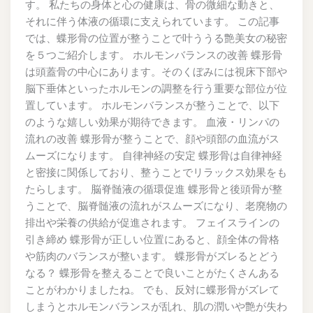
す。 私たちの身体と心の健康は、骨の微細な動きと、
それに伴う体液の循環に支えられています。 この記事
では、蝶形骨の位置が整うことで叶ううる艶美女の秘密
を５つご紹介します。 ホルモンバランスの改善 蝶形骨
は頭蓋骨の中心にあります。そのくぼみには視床下部や
脳下垂体といったホルモンの調整を行う重要な部位が位
置しています。 ホルモンバランスが整うことで、以下
のような嬉しい効果が期待できます。 血液・リンパの
流れの改善 蝶形骨が整うことで、顔や頭部の血流がス
ムーズになります。 自律神経の安定 蝶形骨は自律神経
と密接に関係しており、整うことでリラックス効果をも
たらします。 脳脊髄液の循環促進 蝶形骨と後頭骨が整
うことで、脳脊髄液の流れがスムーズになり、老廃物の
排出や栄養の供給が促進されます。 フェイスラインの
引き締め 蝶形骨が正しい位置にあると、顔全体の骨格
や筋肉のバランスが整います。 蝶形骨がズレるとどう
なる？ 蝶形骨を整えることで良いことがたくさんある
ことがわかりましたね。 でも、反対に蝶形骨がズレて
しまうとホルモンバランスが乱れ、肌の潤いや艶が失わ