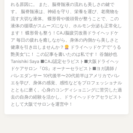
れる原因に。 また、脳脊髄液の流れも美しさの鍵で
す。 脳脊髄液は、神経を守り、栄養を運び、老廃物を
流す大切な液体。 蝶形骨や後頭骨が整うことで、この
液体の循環がスムーズになり、ホルモン分泌も正常化し
ます！ 蝶形骨も整う！CAJ脳疲労改善ドライヘッドケ
ア 毎日の疲れを癒しながら、身体の内側から美しさと
健康を引き出しませんか？
ドライヘッドケアで“うる
艶美女”に！ この記事を書いたのは私です！ 谷舗紗也
Tanishiki Saya ■CAJ認定セラピスト■大阪ドライヘッ
ドケアサロン『OS』オーナーセラピスト■ヨガ講師 /
バレエダンサー 10代後半〜20代前半はアメリカでバレ
エを学び、身体の感覚、感性などをプロフェッショナル
とともに磨く。心身のコンディショニングに苦労した過
去の自身の経験を活かし、ドライヘッドケアセラピスト
として大阪でサロンを運営中！