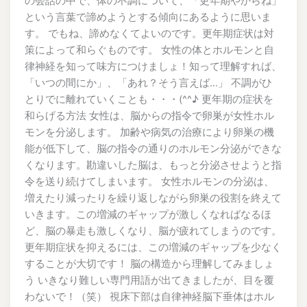
の会話の中で、体の不調について、「更年期やからね」
という言葉で諦めようとする傾向にあるように思いま
す。 でもね、諦めなくてよいのです。更年期症状は対
策によって和らぐものです。 女性の体とホルモンと自
律神経を知って味方につけましょ！知って理解すれば、
「いつの間にか」、「あれ？そう言えば…」 不調がひ
とりでに離れていくことも・・・(^^♪ 更年期の症状を
和らげる方法 女性は、脳からの指令で卵巣が女性ホル
モンを分泌します。 加齢や病気の治療により卵巣の機
能が低下して、脳の指令の通りのホルモン分泌ができな
くなります。勘違いした脳は、もっと分泌させようと指
令を送り続けてしまいます。 女性ホルモンの分泌は、
増えたり減ったりを繰り返しながら卵巣の役割を終えて
いきます。この増減のギャップが激しくなればなるほ
ど、脳の暴走も激しくなり、脳が疲れてしまうのです。
更年期症状を抑えるには、この増減のギャップを少なく
することが大切です！ 脳の構造から理解してみましょ
う いきなり難しい専門用語が出てきましたが、目を覆
わないで！（笑） 視床下部は自律神経脳下垂体はホル