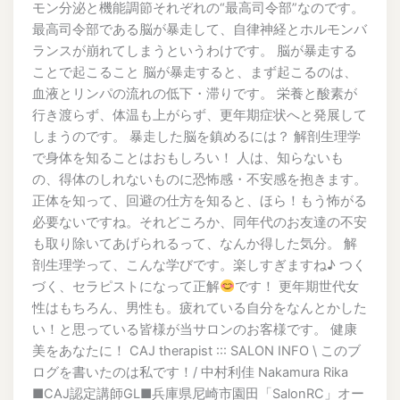
モン分泌と機能調節それぞれの“最高司令部”なのです。
最高司令部である脳が暴走して、自律神経とホルモンバ
ランスが崩れてしまうというわけです。 脳が暴走する
ことで起こること 脳が暴走すると、まず起こるのは、
血液とリンパの流れの低下・滞りです。 栄養と酸素が
行き渡らず、体温も上がらず、更年期症状へと発展して
しまうのです。 暴走した脳を鎮めるには？ 解剖生理学
で身体を知ることはおもしろい！ 人は、知らないも
の、得体のしれないものに恐怖感・不安感を抱きます。
正体を知って、回避の仕方を知ると、ほら！もう怖がる
必要ないですね。それどころか、同年代のお友達の不安
も取り除いてあげられるって、なんか得した気分。 解
剖生理学って、こんな学びです。楽しすぎますね♪ つく
づく、セラピストになって正解
です！ 更年期世代女
性はもちろん、男性も。疲れている自分をなんとかした
い！と思っている皆様が当サロンのお客様です。 健康
美をあなたに！ CAJ therapist ::: SALON INFO \ このブ
ログを書いたのは私です！/ 中村利佳 Nakamura Rika
■CAJ認定講師GL■兵庫県尼崎市園田「SalonRC」オー