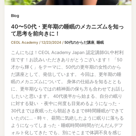
Blog
40〜50代・更年期の睡眠のメカニズムを知っ
て思考を前向きに！
CEOL Academy
/
12/23/2024
/
50代のからだ講座
,
睡眠
こんにちは！CEOL Academy Japan 認定講師GL中村利
佳です！お読みいただきありがとうございます！ 「50
才から輝く」をテーマに、50代の更年期の女性のから
だ講座として、発信しています。 今回は、更年期の睡
眠のメカニズムについて。 身体の仕組みを知るととも
に、更年期ならではの精神面の保ち方も合わせてお話し
したいと思います。 40代後半から始まる、自分の眠り
に対する疑い ・夜中に何度も目覚めるようになった・
30代までは夜眠ったら朝起きるまで8時間睡眠ができて
いたのに…・時々、昼間に気絶したように眠りに落ちる
ようになってしまった・睡眠時間6時間がだんだんデフ
ォルト化してきた でも、別にそこまで体調不良を感じ