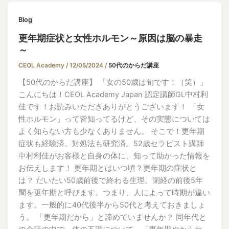
Blog
更年期症状と女性ホルモン～原因は脳の暴走
～
CEOL Academy
/
12/05/2024
/
50代のからだ講座
【50代のからだ講座】 「女の50歳は旬です！（笑）」
こんにちは！CEOL Academy Japan 認定講師GL中村利
佳です！お読みいただきありがとうございます！ 「女
性ホルモン」って皆知ってるけど、その実態については
よく知らない方も少なくありません。 そこで！更年期
症状も経験済。対処法も研究済。52歳セラピスト講師
中村利佳がお客様と自身の体に、知って助かった情報を
お伝えします！ 更年期とはいつ頃？更年期の症状と
は？ だいたい50歳前後で終わる生理。閉経の前後5年
間を更年期と呼びます。つまり、人によって時期が違い
ます。一般的に40代後半から50代と考えておきましょ
う。 「更年期だから」と諦めていませんか？ 同年代と