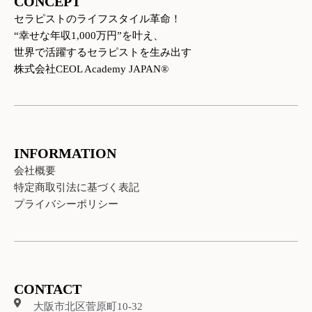
CONCEPT
r
o
e
a
k
セラピストのライフスタイル革命！
m
“幸せな年収1,000万円”を叶え、
世界で活躍するセラピストを生み出す
株式会社CEOL Academy JAPAN®
INFORMATION
会社概要
特定商取引法に基づく表記
プライバシーポリシー
CONTACT
大阪市北区菅原町10-32