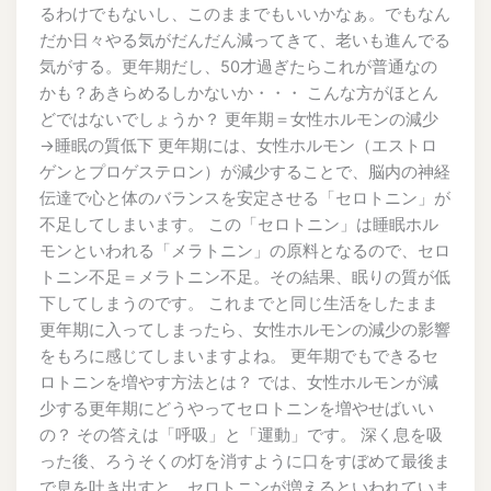
るわけでもないし、このままでもいいかなぁ。でもなん
だか日々やる気がだんだん減ってきて、老いも進んでる
気がする。更年期だし、50才過ぎたらこれが普通なの
かも？あきらめるしかないか・・・ こんな方がほとん
どではないでしょうか？ 更年期＝女性ホルモンの減少
→睡眠の質低下 更年期には、女性ホルモン（エストロ
ゲンとプロゲステロン）が減少することで、脳内の神経
伝達で心と体のバランスを安定させる「セロトニン」が
不足してしまいます。 この「セロトニン」は睡眠ホル
モンといわれる「メラトニン」の原料となるので、セロ
トニン不足＝メラトニン不足。その結果、眠りの質が低
下してしまうのです。 これまでと同じ生活をしたまま
更年期に入ってしまったら、女性ホルモンの減少の影響
をもろに感じてしまいますよね。 更年期でもできるセ
ロトニンを増やす方法とは？ では、女性ホルモンが減
少する更年期にどうやってセロトニンを増やせばいい
の？ その答えは「呼吸」と「運動」です。 深く息を吸
った後、ろうそくの灯を消すように口をすぼめて最後ま
で息を吐き出すと、セロトニンが増えるといわれていま