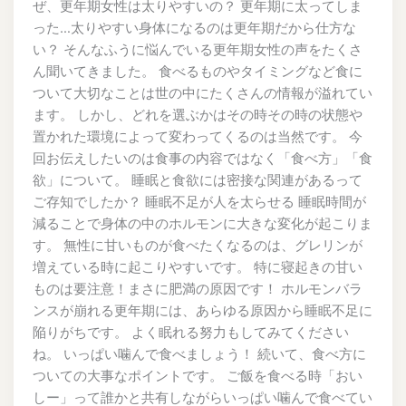
ぜ、更年期女性は太りやすいの？ 更年期に太ってしま
った…太りやすい身体になるのは更年期だから仕方な
い？ そんなふうに悩んでいる更年期女性の声をたくさ
ん聞いてきました。 食べるものやタイミングなど食に
ついて大切なことは世の中にたくさんの情報が溢れてい
ます。 しかし、どれを選ぶかはその時その時の状態や
置かれた環境によって変わってくるのは当然です。 今
回お伝えしたいのは食事の内容ではなく「食べ方」「食
欲」について。 睡眠と食欲には密接な関連があるって
ご存知でしたか？ 睡眠不足が人を太らせる 睡眠時間が
減ることで身体の中のホルモンに大きな変化が起こりま
す。 無性に甘いものが食べたくなるのは、グレリンが
増えている時に起こりやすいです。 特に寝起きの甘い
ものは要注意！まさに肥満の原因です！ ホルモンバラ
ンスが崩れる更年期には、あらゆる原因から睡眠不足に
陥りがちです。 よく眠れる努力もしてみてください
ね。 いっぱい噛んで食べましょう！ 続いて、食べ方に
ついての大事なポイントです。 ご飯を食べる時「おい
しー」って誰かと共有しながらいっぱい噛んで食べてい