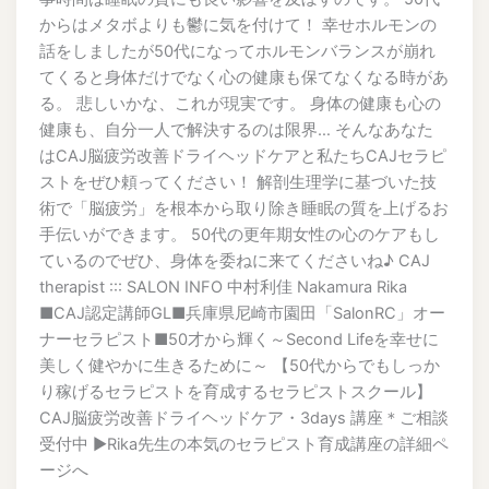
からはメタボよりも鬱に気を付けて！ 幸せホルモンの
話をしましたが50代になってホルモンバランスが崩れ
てくると身体だけでなく心の健康も保てなくなる時があ
る。 悲しいかな、これが現実です。 身体の健康も心の
健康も、自分一人で解決するのは限界… そんなあなた
はCAJ脳疲労改善ドライヘッドケアと私たちCAJセラピ
ストをぜひ頼ってください！ 解剖生理学に基づいた技
術で「脳疲労」を根本から取り除き睡眠の質を上げるお
手伝いができます。 50代の更年期女性の心のケアもし
ているのでぜひ、身体を委ねに来てくださいね♪ CAJ
therapist ::: SALON INFO 中村利佳 Nakamura Rika
■CAJ認定講師GL■兵庫県尼崎市園田「SalonRC」オー
ナーセラピスト■50才から輝く～Second Lifeを幸せに
美しく健やかに生きるために～ 【50代からでもしっか
り稼げるセラピストを育成するセラピストスクール】
CAJ脳疲労改善ドライヘッドケア・3days 講座＊ご相談
受付中 ▶︎Rika先生の本気のセラピスト育成講座の詳細ペ
ージへ