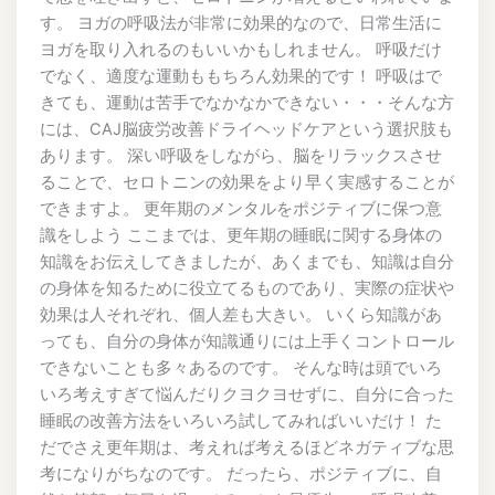
す。 ヨガの呼吸法が非常に効果的なので、日常生活に
ヨガを取り入れるのもいいかもしれません。 呼吸だけ
でなく、適度な運動ももちろん効果的です！ 呼吸はで
きても、運動は苦手でなかなかできない・・・そんな方
には、CAJ脳疲労改善ドライヘッドケアという選択肢も
あります。 深い呼吸をしながら、脳をリラックスさせ
ることで、セロトニンの効果をより早く実感することが
できますよ。 更年期のメンタルをポジティブに保つ意
識をしよう ここまでは、更年期の睡眠に関する身体の
知識をお伝えしてきましたが、あくまでも、知識は自分
の身体を知るために役立てるものであり、実際の症状や
効果は人それぞれ、個人差も大きい。 いくら知識があ
っても、自分の身体が知識通りには上手くコントロール
できないことも多々あるのです。 そんな時は頭でいろ
いろ考えすぎて悩んだりクヨクヨせずに、自分に合った
睡眠の改善方法をいろいろ試してみればいいだけ！ た
だでさえ更年期は、考えれば考えるほどネガティブな思
考になりがちなのです。 だったら、ポジティブに、自