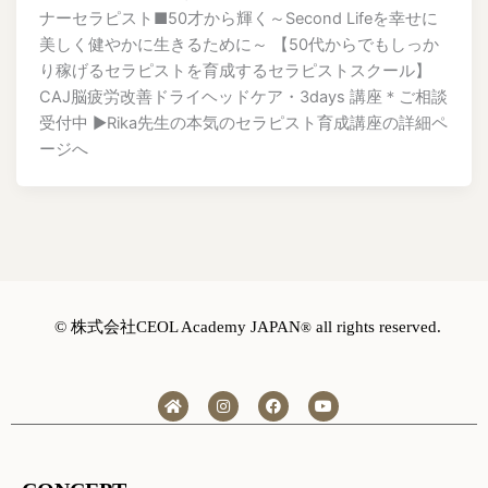
ナーセラピスト■50才から輝く～Second Lifeを幸せに
美しく健やかに生きるために～ 【50代からでもしっか
り稼げるセラピストを育成するセラピストスクール】
CAJ脳疲労改善ドライヘッドケア・3days 講座＊ご相談
受付中 ▶︎Rika先生の本気のセラピスト育成講座の詳細ペ
ージへ
©️ 株式会社CEOL Academy JAPAN
all rights reserved.
®
H
I
F
Y
o
n
a
o
m
s
c
u
e
t
e
t
a
b
u
g
o
b