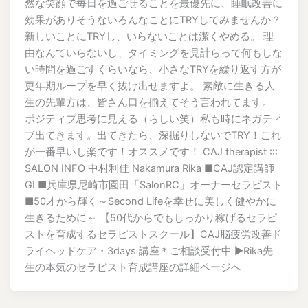
然な笑顔で毎日を過ごせることを最優先に、睡眠改善に
効果がありそうないろんなことにTRYしてみませんか？
新しいことにTRYし、いらないことは潔くやめる。 理
由なんていらないし、タイミングを見計らって何もしな
い時間を過ごすくらいなら、小さなTRYを繰り返す方が
更年期ループを早く抜け出せますよ。 素敵に生きる人
生の先輩方は、皆さん口を揃えてそう言われてます。
ポジティブ思考に見える（らしい笑）私も時にネガティ
ブ出てきます。出てきたら、深掘りしないでTRY！これ
が一番早いし楽です！オススメです！ CAJ therapist :::
SALON INFO 中村利佳 Nakamura Rika ■CAJ認定講師
GL■兵庫県尼崎市園田「SalonRC」オーナーセラピスト
■50才から輝く～Second Lifeを幸せに美しく健やかに
生きるために～ 【50代からでもしっかり稼げるセラピ
ストを育成するセラピストスクール】CAJ脳疲労改善ド
ライヘッドケア・3days 講座＊ご相談受付中 ▶︎Rika先
生の本気のセラピスト育成講座の詳細ページへ