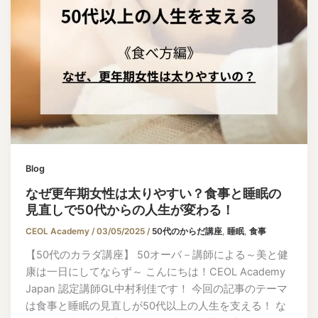
Blog
なぜ更年期女性は太りやすい？食事と睡眠の
見直しで50代からの人生が変わる！
CEOL Academy
/
03/05/2025
/
50代のからだ講座
,
睡眠
,
食事
【50代のカラダ講座】 50オーバ－講師による～美と健
康は一日にしてならず～ こんにちは！CEOL Academy
Japan 認定講師GL中村利佳です！ 今回の記事のテーマ
は食事と睡眠の見直しが50代以上の人生を支える！ な