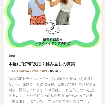
Blog
本当に“好転”反応？揉み返しの真実
CEOL Academy
/
12/09/2024
/
揉み返し
CAJ認定セラピストのEMIです♪埼玉のサロンを経営し
ながら、家族でバリ島に移住。二拠点で施術や講座を定
期的に開催しています！ 今日は、これを知らないと損
するよ！！とセラピストの私が常日頃から思っている
「揉み返し」について。 すっきりするためにマッサー