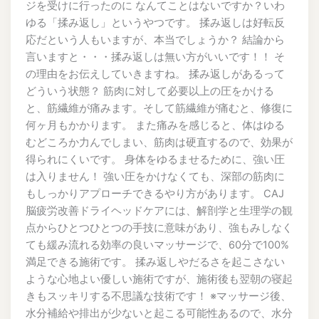
ジを受けに行ったのに なんてことはないですか？いわ
ゆる「揉み返し」というやつです。 揉み返しは好転反
応だという人もいますが、本当でしょうか？ 結論から
言いますと・・・揉み返しは無い方がいいです！！ そ
の理由をお伝えしていきますね。 揉み返しがあるって
どういう状態？ 筋肉に対して必要以上の圧をかける
と、筋繊維が痛みます。そして筋繊維が痛むと、修復に
何ヶ月もかかります。 また痛みを感じると、体はゆる
むどころか力んでしまい、筋肉は硬直するので、効果が
得られにくいです。 身体をゆるませるために、強い圧
は入りません！ 強い圧をかけなくても、深部の筋肉に
もしっかりアプローチできるやり方があります。 CAJ
脳疲労改善ドライヘッドケアには、解剖学と生理学の観
点からひとつひとつの手技に意味があり、強もみしなく
ても緩み流れる効率の良いマッサージで、60分で100%
満足できる施術です。 揉み返しやだるさを起こさない
ような心地よい優しい施術ですが、施術後も翌朝の寝起
きもスッキリする不思議な技術です！ ※マッサージ後、
水分補給や排出が少ないと起こる可能性あるので、水分