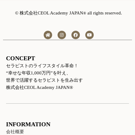
©️ 株式会社CEOL Academy JAPAN
all rights reserved.
®
H
I
F
Y
o
n
a
o
m
s
c
u
e
t
e
t
a
b
u
g
o
b
CONCEPT
r
o
e
a
k
セラピストのライフスタイル革命！
m
“幸せな年収1,000万円”を叶え、
世界で活躍するセラピストを生み出す
株式会社CEOL Academy JAPAN®
INFORMATION
会社概要