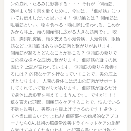
ンの崩れ・たるみに影響する・・・ それが『側頭筋』
効率よく賢く美を磨くために、今回は、『側頭筋』につ
いてお伝えしたいと思います！ 側頭筋とは？ 側頭筋は
咀嚼筋といい、物を食べる・噛む際に使われる、こめか
みから耳上、頭の側頭部に広がる大きな筋肉です。 咬
筋、胸鎖乳突筋、頬を支える小頬骨筋、大頬骨筋、眼輪
筋など…側頭筋はあらゆる筋肉と繋がりがあります。
側頭筋が凝るとどんなことが起こる？ 側頭筋の凝りで
この様な様々な症状に繋がります。 側頭筋の凝りの原
因は？ 上記が言われています。 側頭筋の凝りを改善す
るには？ 的確なケアを行なっていくことで、美の底上
げとなります。 人間の身体には沢山の筋肉がサポート
してくれていて繋がりがあります。 側頭筋が凝るだけ
で身体に悪影響を与えてしまうんです。 ですが！！！
逆を言えば頭部、側頭筋をケアすることで、悩んでいる
不調を改善し、美容力を爆上げできるのです！ 身体っ
て本当に面白いですよね♪♪ 側頭部への効果的なアプロ
ーチならCAJ技術の脳疲労改善ドライヘッドケアの施術
を受けてみてくださいね♪ この記事を書いたのは私で