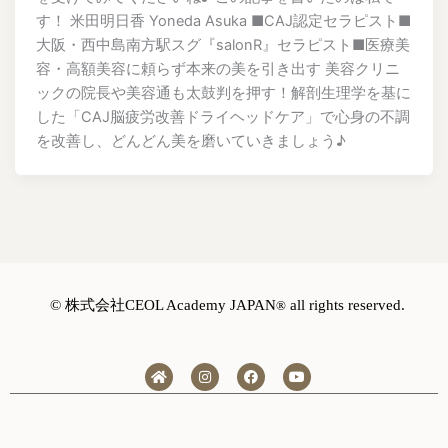
す！ 米田明日香 Yoneda Asuka ■CAJ認定セラピスト■
大阪・西中島南方駅スグ『salonR』セラピスト■医療美
容・高額美容に頼らず本来の美を引き出す 美容クリニ
ックの院長や美容通も太鼓判を押す！解剖生理学を基に
した「CAJ脳疲労改善ドライヘッドケア」で心身の不調
を改善し、どんどん美を磨いていきましょう♪
©️ 株式会社CEOL Academy JAPAN
all rights reserved.
®
H
I
F
Y
o
n
a
o
m
s
c
u
e
t
e
t
a
b
u
g
o
b