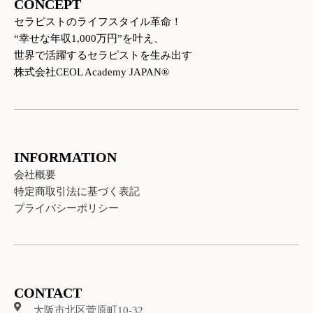
CONCEPT
r
o
e
a
k
セラピストのライフスタイル革命！
m
“幸せな年収1,000万円”を叶え、
世界で活躍するセラピストを生み出す
株式会社CEOL Academy JAPAN®
INFORMATION
会社概要
特定商取引法に基づく表記
プライバシーポリシー
CONTACT
大阪市北区菅原町10-32